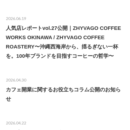
ALL
2026年(15)
2025年(20)
2024年(16)
2023年(18)
2022年(40)
2021年(26)
2020年(16)
2019年(17)
2026.06.19
人気店レポートvol.27公開｜ZHYVAGO COFFEE
WORKS OKINAWA / ZHYVAGO COFFEE
ROASTERY〜沖縄西海岸から、揺るぎない一杯
を。100年ブランドを目指すコーヒーの哲学〜
2026.04.30
カフェ開業に関するお役立ちコラム公開のお知ら
せ
2026.04.22