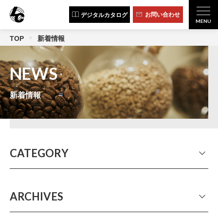
お問い合わせ
デジタルカタログ
TOP
新着情報
NEWS
新着情報
CATEGORY
ALL
イベント出展
製品情報
人気店レポート
LC NEWS LETTER
その他
ARCHIVES