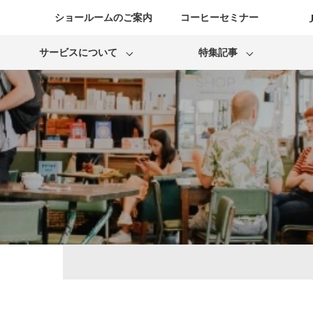
ショールームのご案内
コーヒーセミナー
サービスについて
特集記事
コーヒーマシンレンタル
人気店レポート
安心のサポート
お役立ちコラム
カフェ開業サポート
Bonmac
La Marzocco
リフレッシュマシンについて
サポート終了のご案内
Mahlkonig
Puq