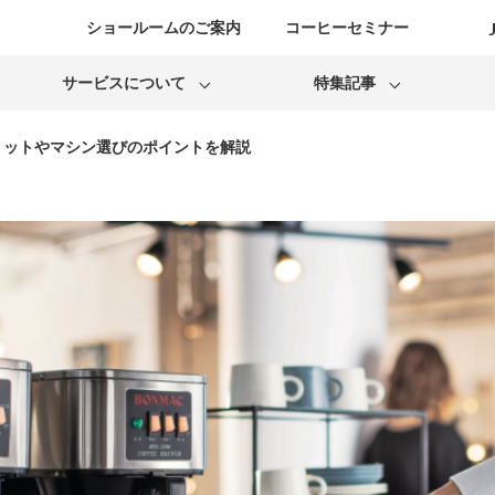
ショールームのご案内
コーヒーセミナー
サービスについて
特集記事
リットやマシン選びのポイントを解説
コーヒーマシンレンタル
人気店レポート
安心のサポート
お役立ちコラム
カフェ開業サポート
Bonmac
La Marzocco
リフレッシュマシンについて
サポート終了のご案内
Mahlkonig
Puq