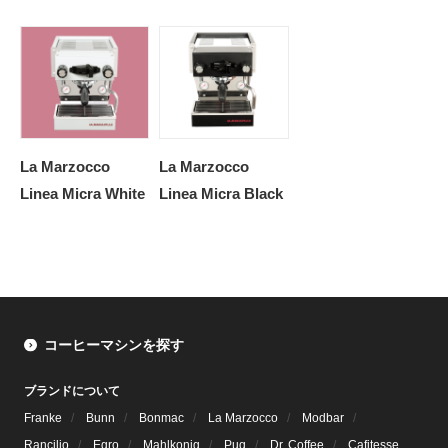
La Marzocco
La Marzocco
Linea Micra White
Linea Micra Black
コーヒーマシンを探す
ブランドについて
Franke
Bunn
Bonmac
La Marzocco
Modbar
Rancilio
Egro
Mahlkonig
Puq
Dr. Coffee
Cafitesse