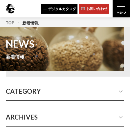
お問い合わせ
デジタルカタログ
TOP
新着情報
NEWS
新着情報
CATEGORY
ALL
イベント出展
製品情報
人気店レポート
LC NEWS LETTER
その他
ARCHIVES