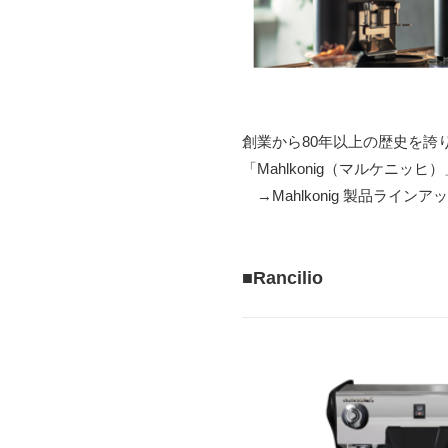
創業から80年以上の歴史を
「Mahlkonig（マルケニッヒ
→Mahlkonig 製品ラインア
■Rancilio