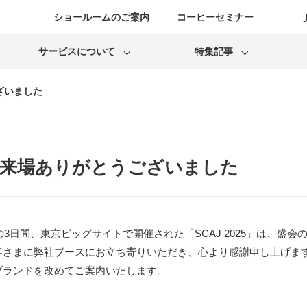
ショールームのご案内
コーヒーセミナー
サービスについて
特集記事
ございました
コーヒーマシンレンタル
人気店レポート
安心のサポート
お役立ちコラム
5」ご来場ありがとうございました
カフェ開業サポート
Bonmac
La Marzocco
リフレッシュマシンについて
サポート終了のご案内
日(金)の3日間、東京ビッグサイトで開催された「SCAJ 2025」は、
客さまに弊社ブースにお立ち寄りいただき、心より感謝申し上げま
ブランドを改めてご案内いたします。
Mahlkonig
Puq