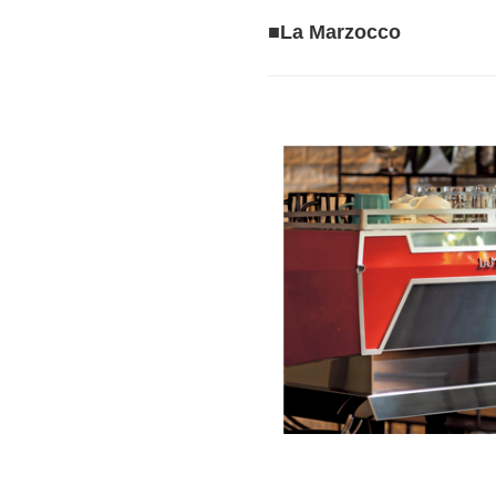
■La Marzocco
Cafitesse